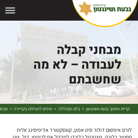
אתר בהרצה
מבחני קבלה
לעבודה – לא מה
שחשבתם
קריית החינוך גבעת וושינגטון
בלוג המכללה
טיפים להצלחה בקריירה
מבחנ
>
>
>
לורם איפסום דולור סיט אמט, קונסקטורר אדיפיסינג אלית
סחטיר בלובק. תצטנפל בלינדו למרקל אס לכימפו, דול, צוט