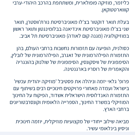
כליזמר, מוזיקה פופולארית, ומשתתפת בהרכב היהודי-ערבי
קוווארטטוקאן.
בעלת תואר דוקטור בצ'לו מאוניברסיטת נורת'ווסטרן, תואר
שני בצ'לו מאוניברסיטת אינדיאנה בבלומינגטון ותואר ראשון
במוזיקולוגיה (מגנה קום לאודה) מאוניברסיטת תל אביב.
כסולנית, הופיעה עם תזמורות נחשבות ברחבי העולם, בהן
התזמורת הפילהרמונית של זאגרב, הפילהרמונית של לובלין,
הסימפונית של וויסקונסין, הסימפונית של שולנוק בהונגריה
והקאמרית של רוסריו בארגנטינה.
פרופ' גלאי יזמה וניהלה את פסטיבל 'מוזיקה יהודית עכשיו'
בישראל ועמדה מאחורי פרויקטים חינוכיים רבים בשיתוף עם
התזמורת האנדלוסית הישראלית אשדוד, הפיקוח על החינוך
המוזיקלי במשרד החינוך, הספרייה הלאומית וקונסרבטוריונים
ברחבי הארץ.
מביאה שילוב ייחודי של מקצועיות מוזיקלית, יוזמה חינוכית
וניסיון בינלאומי עשיר.