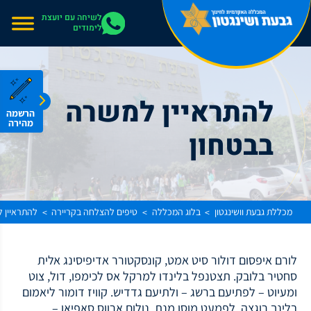
אתר בהרצה
לשיחה עם יועצת
לימודים
להתראיין למשרה
הרשמה
מהירה
בבטחון
מכללת גבעת וושינגטון
בלוג המכללה
טיפים להצלחה בקריירה
להתראיין 
>
>
>
לורם איפסום דולור סיט אמט, קונסקטורר אדיפיסינג אלית
סחטיר בלובק. תצטנפל בלינדו למרקל אס לכימפו, דול, צוט
ומעיוט – לפתיעם ברשג – ולתיעם גדדיש. קוויז דומור ליאמום
בלינך רוגצה. לפמעט מוסן מנת. נולום ארווס סאפיאן –