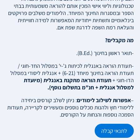
טכנולוגיות וליווי אישי המכין אותם להוראה משמעותית בבתי
הספר ובמסגרות החינוך המיוחד. הלימודים משלבים פרויקטים
בינלאומיים ותשתיות ייחודיות המאפשרות למידה חווייתית
והעלאת רמת השפה לדרגת שפת אם.
מה מקבלים?
-תואר ראשון בחינוך (.B.Ed).
-תעודת הוראה באנגלית לכיתות ג'-י' במסלול החד-חוגי /
תעודת הוראה בחינוך מיוחד (6-21) + אנגלית ליסודי במסלול
הדו-חוגי +
תעודת הוראה מתקנת באנגלית (מיועדת
למסלול אנגלית + חנ"מ בתשלום נוסף).
–
אפשרות לשילוב לימודים
: ניתן לשלב קורסים ביחידה
ללימודי חוץ ולהנות מכלים נוספים ומעשירים לקריירה, תעודות
הסמכה נוספות והנחות על הקורסים.
לתנאי קבלה