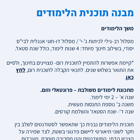
מבנה תוכנית הלימודים
משך הלימודים
מסלול רב-גילי לכיתות ג'-י' / מסלול דו-חוגי אנגלית לבי"ס
יסודי, בשילוב חינוך מיוחד: 4 שנות לימוד, כולל שנת סטאז'.
*קיימת אפשרות להתמיין לתוכנית רום- מצויינים בחינוך, ולסיים
את התואר בשלוש שנים. לתנאי הקבלה לתוכנית רום,
לחץ
כאן
.
מתכונת לימודים משולבת – פרונטאלי וזום.
שנה א' – 2 ימי לימוד.
משנה ב' נוספת התנסות מעשית.
שנה ד'- שנת הסטאז' והשלמת קורסים.
תוכנית הלימודים נבנית כך שתאפשר לסטודנטים לשלב בין
חקר לשוני תיאורטי ליישום פדגוגי בשטח, לצד שמירה על
הצביון הדתי. הסטודנטים יהנו מסביבה תומכת, מעבדות