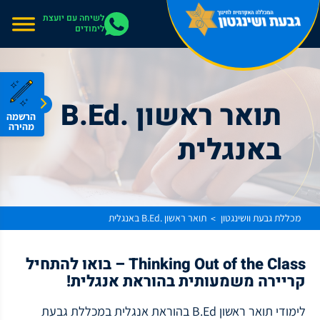
אתר בהרצה
לשיחה עם יועצת
לימודים
תואר ראשון .B.Ed
הרשמה
מהירה
באנגלית
מכללת גבעת וושינגטון
תואר ראשון .B.Ed באנגלית
>
Thinking Out of the Class – בואו להתחיל
קריירה משמעותית בהוראת אנגלית!
לימודי תואר ראשון B.Ed בהוראת אנגלית במכללת גבעת