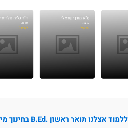
מ"א מורן ישראלי
ד"ר גליה טלר־אזולאי
מרצה
מרצה
לפרופיל
לפרופיל
ד אצלנו תואר ראשון .B.Ed בחינוך מיוחד?