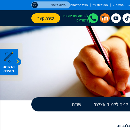
חיפוש
ספרייה
מפעלי ספורט
מרכז החדשנות
באתר
לשיחה עם יועצת
יצירת קשר
לימודים
הרשמה
מהירה
למה ללמוד אצלנו?
שו"ת
בלבבות.