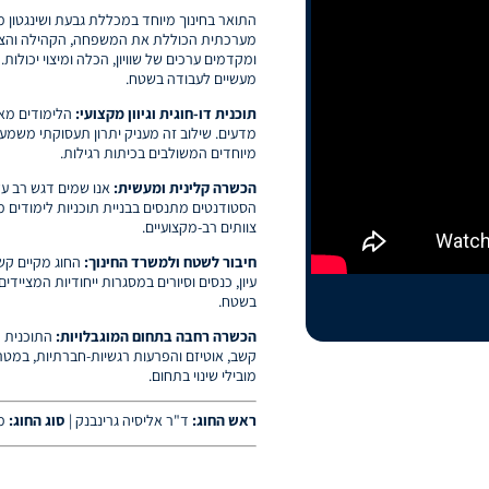
התואר בחינוך מיוחד במכללת גבעת ושינגטון מ
מערכתית הכוללת את המשפחה, הקהילה והצוות
ומקדמים ערכים של שוויון, הכלה ומיצוי יכולות
מעשיים לעבודה בשטח.
תוכנית דו-חוגית וגיוון מקצועי:
הלימודים מאפ
מדעים. שילוב זה מעניק יתרון תעסוקתי משמעו
מיוחדים המשולבים בכיתות רגילות.
הכשרה קלינית ומעשית:
אנו שמים דגש רב ע
הסטודנטים מתנסים בבניית תוכניות לימודים מ
צוותים רב-מקצועיים.
חיבור לשטח ולמשרד החינוך:
החוג מקיים קשר
עיון, כנסים וסיורים במסגרות ייחודיות המציי
בשטח.
הכשרה רחבה בתחום המוגבלויות:
התוכנית כ
קשב, אוטיזם והפרעות רגשיות-חברתיות, במטר
מובילי שינוי בתחום.
ראש החוג:
ד"ר אליסיה גרינבנק |
סוג החוג:
מס