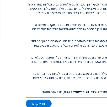
כשיר אנשי חינוך לעבודה עם תלמידים עם מוגבלויות מתוך ראייה
 הרב-מקצועי. הלימודים נשענים על תפיסת עולם הומניסטית,
. המטרה – לפתח אנשי חינוך מובילים, מקצועיים ובעלי כלים
שרים שילוב תחום ידע נוסף כמו אנגלית, מקרא, ספרות או
תי, שכן הבוגרים מיומנים להתמודד עם תלמידים בעלי צרכים
ל התנסות בשדה במסגרות משלבות ובמסגרות החינוך המיוחד.
ותאמות, עבודה עם תלמידים והובלת תהליכים חינוכיים בתוך
ים הדוקים עם אגף החינוך המיוחד ושפ"י. התוכנית כוללת ימי
דים את הסטודנטים בידע עדכני ובכלים להתמודדות עם האתגרים
וללת קורסים מעמיקים בתחומים כמו לקויות למידה, הפרעות
ה לקדם את איכות חייהם של תלמידים עם מוגבלויות ולפתח
לול דו-חוגי
|
שנות לימוד:
4 שנים, כולל שנת סטאז'
לתנאי קבלה