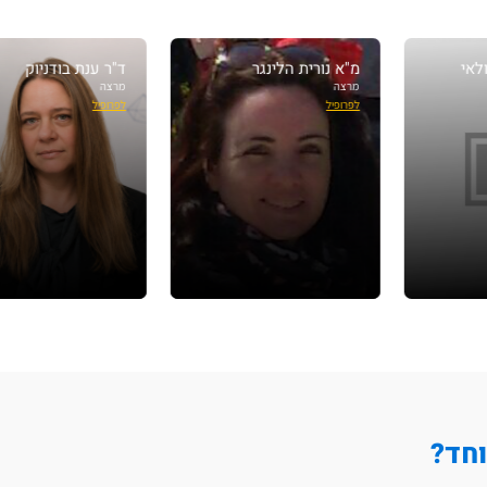
מ"א נורית הלינגר
ד"ר ענת בודניוק
מרצה
מרצה
לפרופיל
לפרופיל