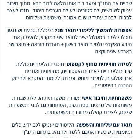
שחיים את התנ"ך ומעבירים אותו הלאה לדור הבא. מתוך חיבור
עמוק לשורשים, להיסטוריה ולעולם הערכים היהודי, תזכו לעצב
לבבות ולבנות עתיד שיש בו אמונה, משמעות ושליחות.
אפשרות להמשיך ללימודי תואר שני
: במכללת גבעת ושינגטון
תוכלו ללמוד במסלול ישיר לתואר שני במקרא, להעמיק את
הידע האקדמי ולסיים תואר ראשון + תעודת הוראה + תואר שני
בארבע שנים וקצת!
למידה חווייתית מחוץ לקמפוס
: תוכנית הלימודים כוללת
סיורים לימודיים לאתרים היסטוריים, מוזיאונים ואתרים
ארכיאולוגיים, לחיבור מוחשי ומרתק ללימודי המקרא ולחיזוק
ההבנה ההיסטורית.
משפחתיות וחיבור אישי
: אווירה משפחתית הכוללת שבתות
משותפות של מרצים וסטודנטים, הפתוחות גם לבני המשפחות
שלכם, ליצירת קהילה מחוברת ומשמעותית.
תואר עם שליחות והשפעה
: הלימודים יעניקו לכם ידע, כלים
ומיומנויות שיכשירו אתכם ללמד ולהנהיג בתחום התנ"ך