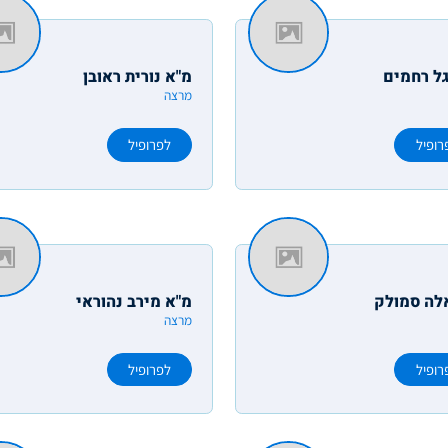
גל רחמים
מ"א נורית ראובן
מרצה
רופיל
לפרופיל
אלה סמולק
מ"א מירב נהוראי
מרצה
רופיל
לפרופיל