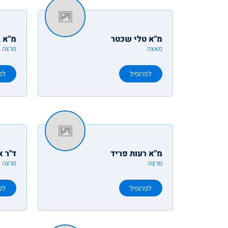
מ"א טלי שכטר
מ"א 
מאצה
מרצה
לפרופיל
לפ
מ"א רעות פריד
ד"ר 
מרצה
מרצה
לפרופיל
לפ