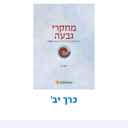
כרך יב'