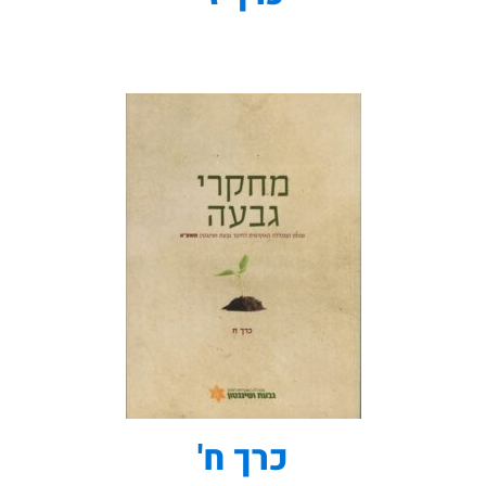
כרך ח'