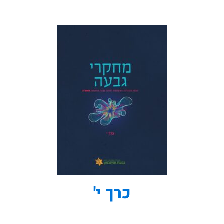
כרך י'