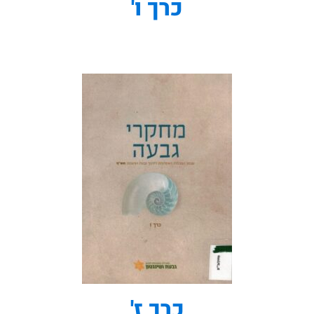
כרך ו'
כרך ז'