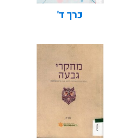
כרך ד'