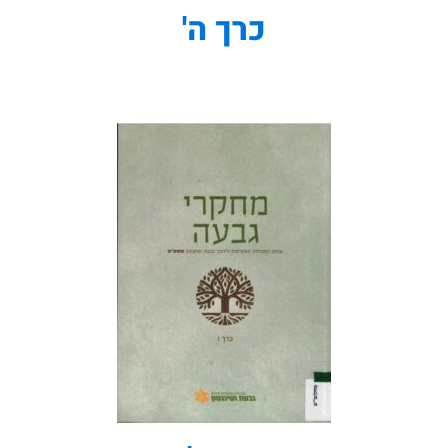
כרך ה'