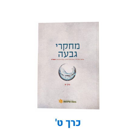
כרך ט'